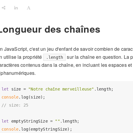
Longueur des chaînes
n JavaScript, c'est un jeu d'enfant de savoir combien de cara
n utilise la propriété
sur la chaîne en question. La 
.length
aractères contenus dans la chaîne, en incluant les espaces et
lphanumériques.
let
 size = 
"Notre chaîne merveilleuse"
console
// size: 25
let
 emptyStringSize = 
""
console