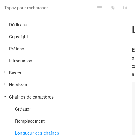
Dédicace
Copyright
Préface
E
o
Introduction
c
Bases
a
Nombres
Commentaires
Chaînes de caractères
Variables
Math
Types
Opérateurs de base
Création
Égalité
Opérateurs avancés
Remplacement
Longueur des chaînes