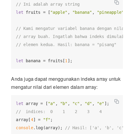
// Ini adalah array string
let
 fruits = [
"apple"
, 
"banana"
, 
"pineapple"
, 
"s
// Kami mengatur variabel banana dengan nilai da
// array buah. Ingatlah bahwa indeks dimulai dar
// elemen kedua. Hasil: banana = "pisang"
let
 banana = fruits[
1
Anda juga dapat menggunakan indeks array untuk
mengatur nilai dari elemen dalam array:
let
 array = [
"a"
, 
"b"
, 
"c"
, 
"d"
, 
"e"
//  indices:  0    1    2    3    4
array[
4
] = 
"f"
console
.log(array); 
// Hasil: ['a', 'b', 'c', 'd