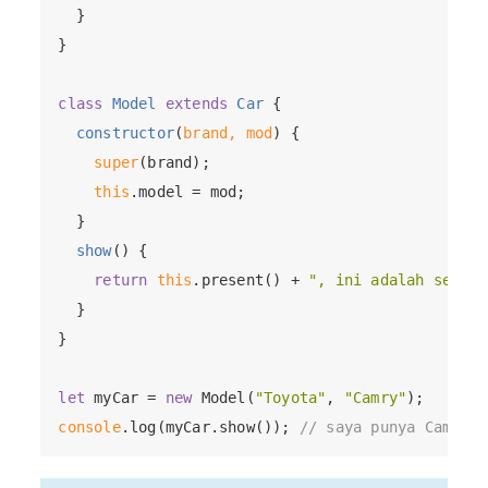
  }

}

class
Model
extends
Car
{

constructor
(
brand, mod
)
 {

super
(brand);

this
.model = mod;

  }

show
(
)
 {

return
this
.present() + 
", ini adalah sebuah
  }

}

let
 myCar = 
new
 Model(
"Toyota"
, 
"Camry"
console
.log(myCar.show()); 
// saya punya Camry, 