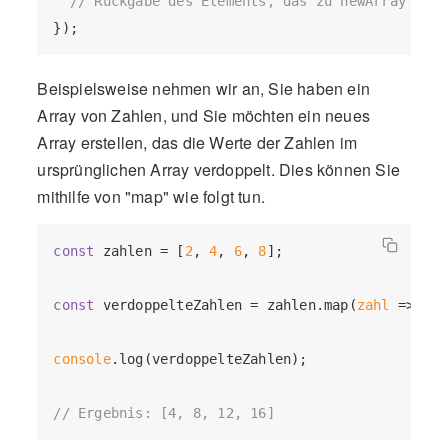
// Rückgabe des Elements, das zu newArray hinz
Beispielsweise nehmen wir an, Sie haben ein
Array von Zahlen, und Sie möchten ein neues
Array erstellen, das die Werte der Zahlen im
ursprünglichen Array verdoppelt. Dies können Sie
mithilfe von "map" wie folgt tun.
const
 zahlen = [
2
, 
4
, 
6
, 
8
];

const
 verdoppelteZahlen = zahlen.map(
zahl
 =>
 zah
console
.log(verdoppelteZahlen);

// Ergebnis: [4, 8, 12, 16]