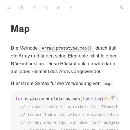
Map
Die Methode
durchläuft
Array.prototype.map()
ein Array und ändert seine Elemente mithilfe einer
Rückruffunktion. Diese Rückruffunktion wird dann
auf jedes Element des Arrays angewendet.
Hier ist die Syntax für die Verwendung von
.
map
let
 newArray = oldArray.map(
function
(
element, in
// element: aktuell verarbeitetes Element im A
// index: Index des aktuell verarbeiteten Elem
// array: das Array, auf dem "map" aufgerufen 