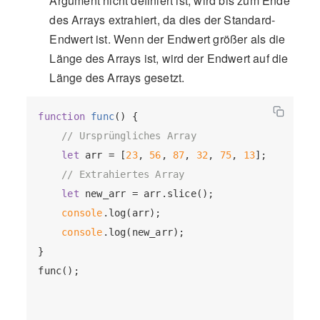
Argument nicht definiert ist, wird bis zum Ende
des Arrays extrahiert, da dies der Standard-
Endwert ist. Wenn der Endwert größer als die
Länge des Arrays ist, wird der Endwert auf die
Länge des Arrays gesetzt.
function
func
(
) 
{

// Ursprüngliches Array
let
 arr = [
23
, 
56
, 
87
, 
32
, 
75
, 
13
];

// Extrahiertes Array
let
 new_arr = arr.slice();

console
.log(arr);

console
.log(new_arr);

}

func();
