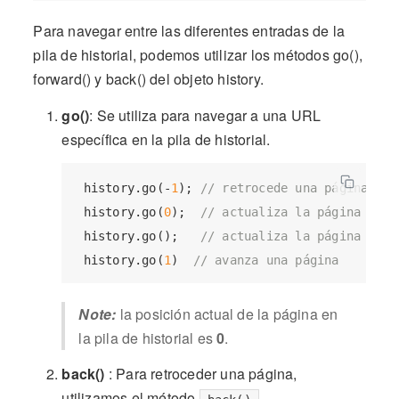
Para navegar entre las diferentes entradas de la
pila de historial, podemos utilizar los métodos go(),
forward() y back() del objeto history.
go()
: Se utiliza para navegar a una URL
específica en la pila de historial.
 history.go(-
1
); 
// retrocede una página
 history.go(
0
);  
// actualiza la página actu
 history.go();   
// actualiza la página actu
 history.go(
1
)  
// avanza una página
Note:
la posición actual de la página en
la pila de historial es
0
.
back()
: Para retroceder una página,
utilizamos el método
.